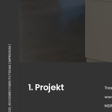
IMPRESSUM |
© 2023, WOODBROTHERS POTSDAM |
1. Projekt
Tre
www
MDF,