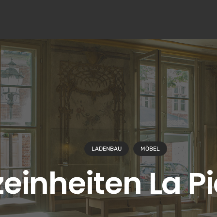
LADENBAU
MÖBEL
zeinheiten La P