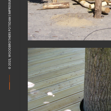
IMPRESSUM |
© 2023, WOODBROTHERS POTSDAM |
View Fullscreen